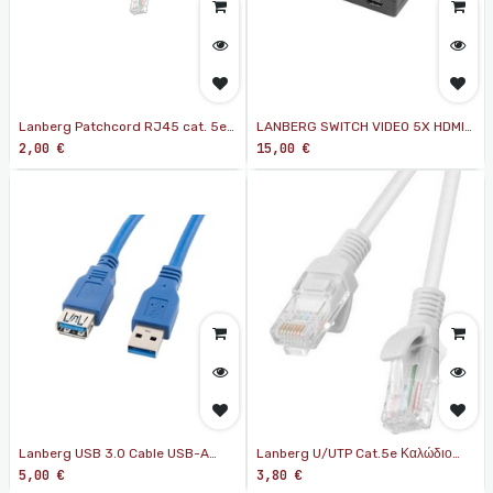
Lanberg Patchcord RJ45 cat. 5e
LANBERG SWITCH VIDEO 5X HDMI
UTP 1m grey
+ PORT MICRO USB
2,00
€
15,00
€
Lanberg USB 3.0 Cable USB-A
Lanberg U/UTP Cat.5e Καλώδιο
male - USB-A female Μπλε 1.8m
Δικτύου Ethernet 1.5m Λευκό
5,00
€
3,80
€