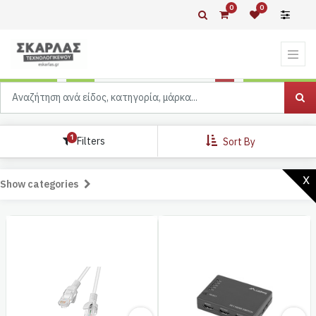
0
0
1
Filters
Sort By
x
Show categories