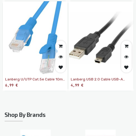
(CA-US3E-10CC-0018-B)
Lanberg U/UTP Cat.5e Cable 10m
Lanberg USB 2.0 Cable USB-A
Μπλε
male - mini USB-B male 1.8m (CA-
6,99
€
4,99
€
USBK-10CC-0018-BK)
Shop By Brands