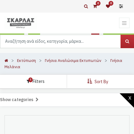
0
0
Εκτύπωση
Γνήσια Αναλώσιμα Εκτυπωτών
Γνήσια
Μελάνια
1
Filters
Sort By
x
Show categories