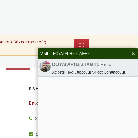
που, αποδέχεστε αυτούς
OK
Visitor ΒΟΥΛΓΑΡΗΣ ΣΤΑΘΗΣ
ΒΟΥΛΓΑΡΗΣ ΣΤΑΘΗΣ
-
now
Χαίρετε! Πως μπορούμε να σας βοηθήσουμε;
ΠΛΗΡΟΦΟΡΊΕΣ
Επικοινωνία
2261773737
info@eskarlas.gr