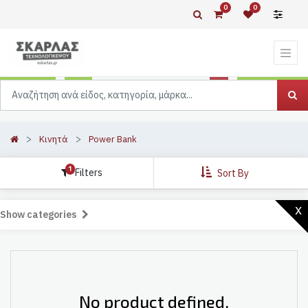
0
0
Κινητά
Power Bank
1
Filters
Sort By
x
Show categories
No product defined.