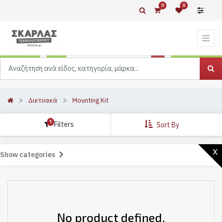
0
0
Δικτυακά
Mounting Kit
1
Filters
Sort By
x
Show categories
No product defined.