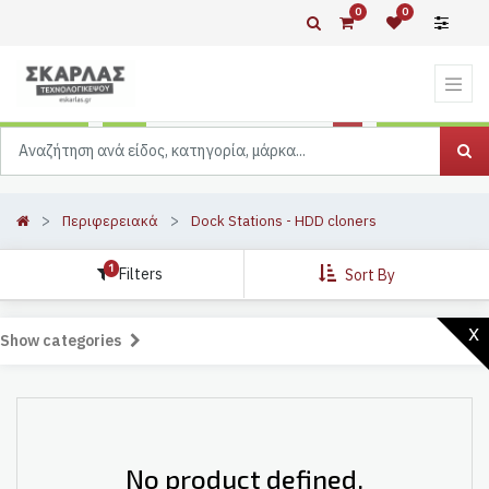
0
0
Περιφερειακά
Dock Stations - HDD cloners
1
Filters
Sort By
x
Show categories
No product defined.