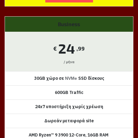
Business
24
€
,99
/ μήνα
30GB χώρο σε
SSD δίσκους
NVMe
600GB Traffic
24x7 υποστήριξη χωρίς χρέωση
Δωρεάν μεταφορά site
AMD Ryzen™ 9 3900 12-Core, 16GB RAM