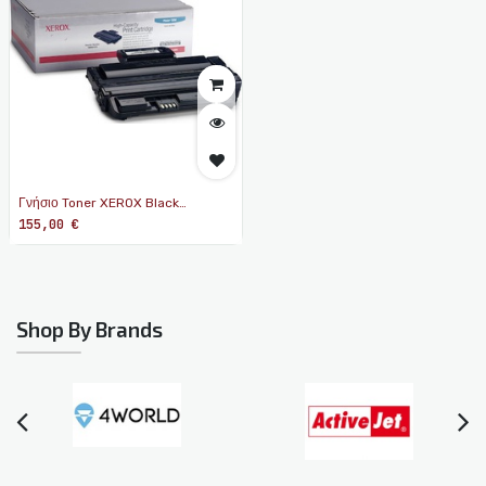
Γνήσιο Toner XEROX Black
106R01374
155,00
€
Shop By Brands