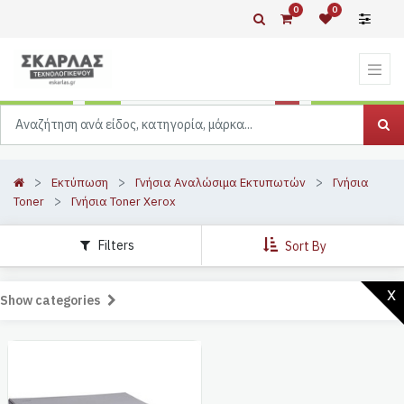
0
0
Εκτύπωση
Γνήσια Αναλώσιμα Εκτυπωτών
Γνήσια
Toner
Γνήσια Toner Xerox
Filters
Sort By
x
Show categories