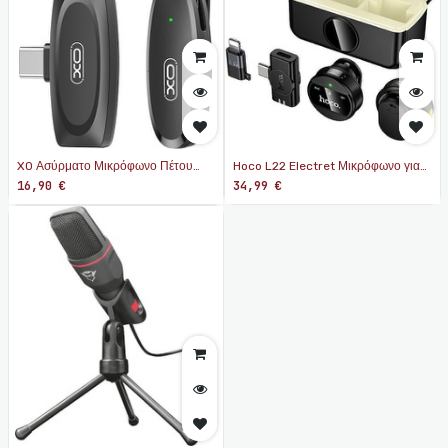
XO Ασύρματο Μικρόφωνο Πέτου
Hoco L22 Electret Μικρόφωνο για
Clip On Type-C, XO-MKF08A
Κινητό
16,90
€
34,99
€