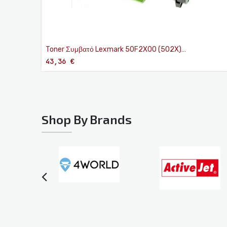
Toner Συμβατό Lexmark 50F2X00 (502X)
MS410/415/510 black
43,36
€
Shop By Brands