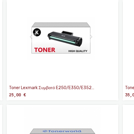
Toner Lexmark Συμβατό E250/E350/E352
Tone
E250A11EBlack
25,00
€
35,