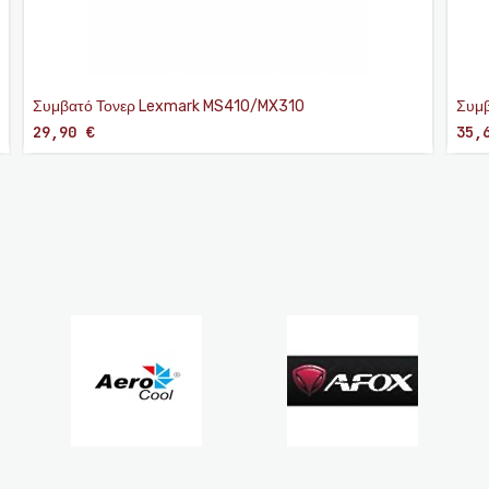
Συμβατό Τονερ Lexmark MS410/MX310
Συμβ
Blac
29,90
€
35,