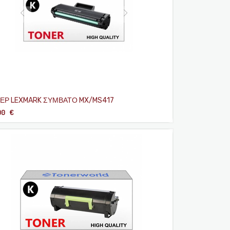
ΕΡ LEXMARK ΣΥΜΒΑΤΟ MX/MS417
00
€