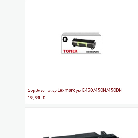
Συμβατό Τονερ Lexmark για E450/450N/450DN
19,90
€