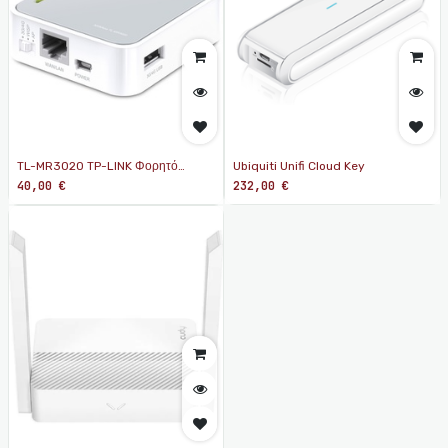
TL-MR3020 TP-LINK Φορητό
Ubiquiti Unifi Cloud Key
3G/4G Wi-Fi 300 Mbps Wireless N
40,00
€
232,00
€
Router