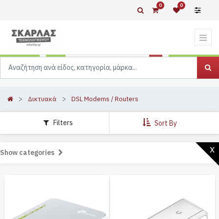
0
0
Δικτυακά
DSL Modems / Routers
Filters
Sort By
x
Show categories