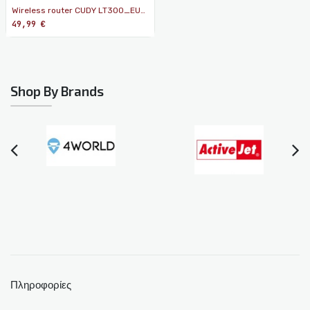
Wireless router CUDY LT300_EU
Wi-Fi 300 Mbps 2.4 GHz 4G LTE
49,99
€
SIM
Shop By Brands
Πληροφορίες