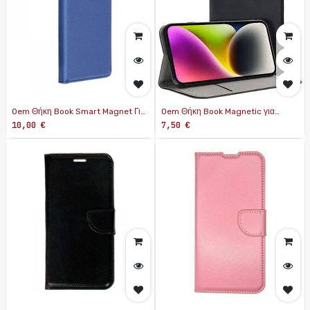
Oem Θήκη Book Smart Magnet Για
Oem Θήκη Book Magnetic για
Apple iPhone Χ/ΧS MAX Μπλε
IPHONE XR ΜΑΥΡΟ
10,00
€
7,50
€