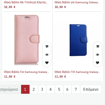
Θήκη Βιβλίο Με Υποδοχή Κάρτας
Θήκη Βιβλίο για Samsung Galaxy
Για Samsung Galaxy A71 5G / 4G
A54 5G Χρώμα: Χρυσό Ρόζ
10,00
€
10,00
€
Lite Μαύρο
Θήκη Βιβλίο Για Samsung Galaxy
Θήκη Βιβλίο ΓΙΑ Samsung Galaxy
A53 5G Ροζ - Χρυσό
A53 5G Μπλε
11,00
€
11,00
€
οηγούμενο
1
2
3
4
5
6
7
Επόμενο