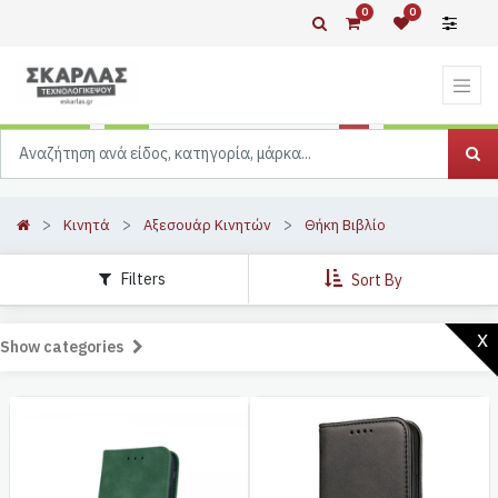
0
0
Κινητά
Αξεσουάρ Κινητών
Θήκη Βιβλίο
Filters
Sort By
x
Show categories