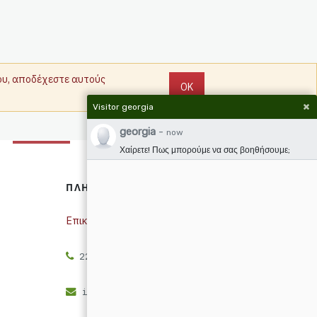
που, αποδέχεστε αυτούς
OK
Visitor georgia
georgia
-
now
Χαίρετε! Πως μπορούμε να σας βοηθήσουμε;
ΠΛΗΡΟΦΟΡΊΕΣ
Επικοινωνία
2261773737
info@eskarlas.gr