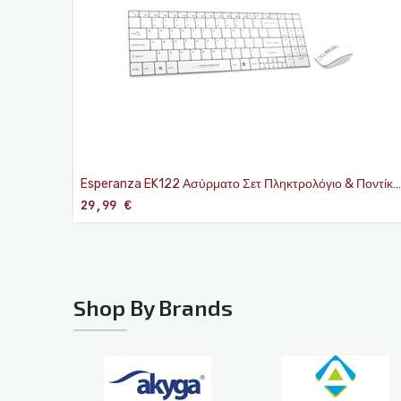
Esperanza EK122 Ασύρματο Σετ Πληκτρολόγιο & Ποντίκι
Αγγλικό US Λευκό
29,99
€
Shop By Brands