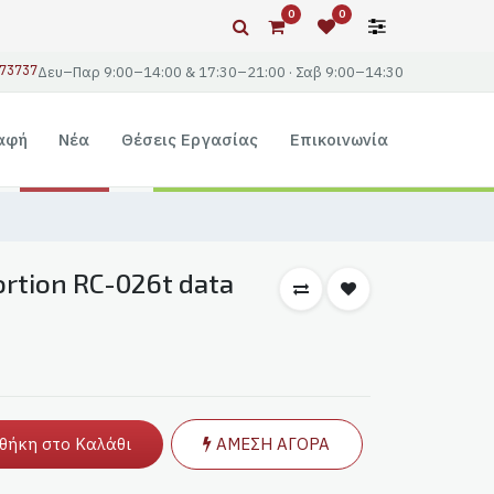
0
0
73737
Δευ–Παρ 9:00–14:00 & 17:30–21:00 · Σαβ 9:00–14:30
αφή
Νέα
Θέσεις Εργασίας
Επικοινωνία
rtion RC-026t data
θήκη στο Καλάθι
ΑΜΕΣΗ ΑΓΟΡΑ