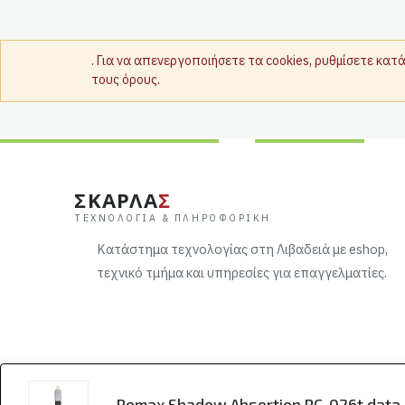
. Για να απενεργοποιήσετε τα cookies, ρυθμίσετε κα
τους όρους.
ΣΚΑΡΛΑ
Σ
ΤΕΧΝΟΛΟΓΊΑ & ΠΛΗΡΟΦΟΡΙΚΉ
Κατάστημα τεχνολογίας στη Λιβαδειά με eshop,
τεχνικό τμήμα και υπηρεσίες για επαγγελματίες.
Remax Shadow Absortion RC-026t data 