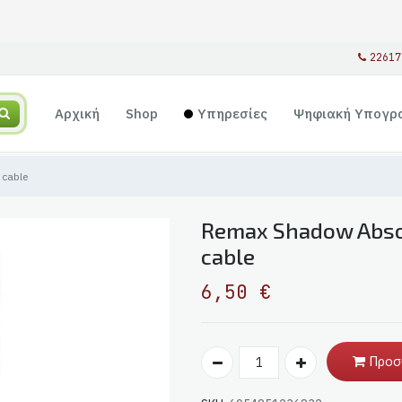
22617
Αρχική
Shop
Υπηρεσίες
Ψηφιακή Υπογρ
 cable
Remax Shadow Abso
cable
6,50
€
Προσ