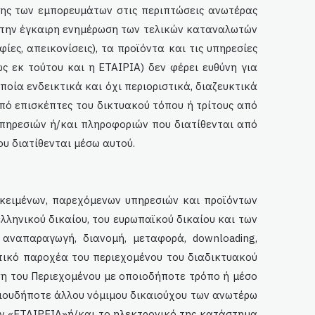
ης των εμπορευμάτων στις περιπτώσεις ανωτέρας
ι την έγκαιρη ενημέρωση των τελικών καταναλωτών
ες, απεικονίσεις), τα προϊόντα και τις υπηρεσίες
 εκ τούτου και η ΕΤΑΙΡΙΑ) δεν φέρει ευθύνη για
οποία ενδεικτικά και όχι περιοριστικά, διαζευκτικά
πό επισκέπτες του δικτυακού τόπου ή τρίτους από
υπηρεσιών ή/και πληροφοριών που διατίθενται από
ου διατίθενται μέσω αυτού.
 κειμένων, παρεχόμενων υπηρεσιών και προϊόντων
ληνικού δικαίου, του ευρωπαϊκού δικαίου και των
αναπαραγωγή, διανομή, μεταφορά, downloading,
τικό παροχέα του περιεχομένου του διαδικτυακού
η του Περιεχομένου με οποιοδήποτε τρόπο ή μέσο
οιουδήποτε άλλου νόμιμου δικαιούχου των ανωτέρω
ην «ΕΤΑΙΡΕΙΑ»ή/και το ηλεκτρονικό της κατάστημα