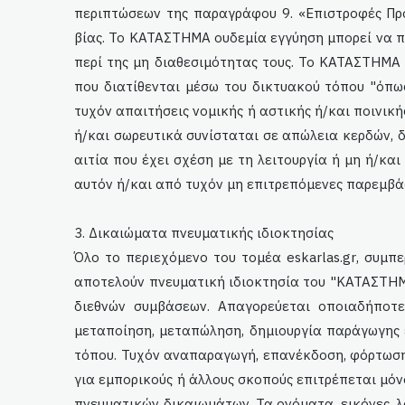
περιπτώσεων της παραγράφου 9. «Επιστροφές Πρ
βίας. Το ΚΑΤΑΣΤΗΜΑ ουδεμία εγγύηση μπορεί να π
περί της μη διαθεσιμότητας τους. Το ΚΑΤΑΣΤΗΜΑ π
που διατίθενται μέσω του δικτυακού τόπου "όπω
τυχόν απαιτήσεις νομικής ή αστικής ή/και ποινικής
ή/και σωρευτικά συνίσταται σε απώλεια κερδών, 
αιτία που έχει σχέση με τη λειτουργία ή μη ή/κ
αυτόν ή/και από τυχόν μη επιτρεπόμενες παρεμβάσ
3. Δικαιώματα πνευματικής ιδιοκτησίας
Όλο το περιεχόμενο του τομέα
eskarlas
.
gr
, συμπ
αποτελούν πνευματική ιδιοκτησία του "ΚΑΤΑΣΤΗΜΑ
διεθνών συμβάσεων. Απαγορεύεται οποιαδήποτε
μεταποίηση, μεταπώληση, δημιουργία παράγωγης 
τόπου. Τυχόν αναπαραγωγή, επανέκδοση, φόρτωση
για εμπορικούς ή άλλους σκοπούς επιτρέπεται μό
πνευματικών δικαιωμάτων. Τα ονόματα, εικόνες, 