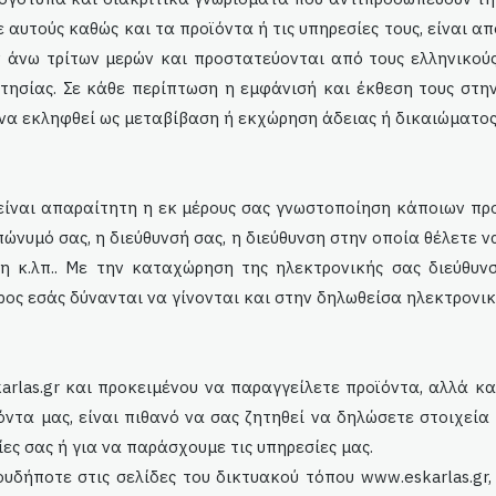
ε αυτούς καθώς και τα προϊόντα ή τις υπηρεσίες τους, είναι 
ν άνω τρίτων μερών και προστατεύονται από τους ελληνικούς
τησίας. Σε κάθε περίπτωση η εμφάνισή και έκθεση τους στη
να εκληφθεί ως μεταβίβαση ή εκχώρηση άδειας ή δικαιώματος
ίναι απαραίτητη η εκ μέρους σας γνωστοποίηση κάποιων προ
πώνυμό σας, η διεύθυνσή σας, η διεύθυνση στην οποία θέλετε 
η κ.λπ.. Με την καταχώρηση της ηλεκτρονικής σας διεύθυν
ος εσάς δύνανται να γίνονται και στην δηλωθείσα ηλεκτρονικ
arlas
.gr και προκειμένου να παραγγείλετε προϊόντα, αλλά κ
όντα μας, είναι πιθανό να σας ζητηθεί να δηλώσετε στοιχεία
ες σας ή για να παράσχουμε τις υπηρεσίες μας.
υδήποτε στις σελίδες του δικτυακού τόπου www.
eskarlas
.gr