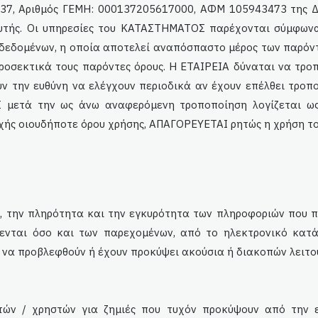
737, Αριθμός ΓΕΜΗ: 000137205617000, ΑΦΜ 105943473 της Δ
αυτής. Οι υπηρεσίες του ΚΑΤΑΣΤΗΜΑΤΟΣ παρέχονται σύμφωνα
δεδομένων, η οποία αποτελεί αναπόσπαστο μέρος των παρόντω
οσεκτικά τους παρόντες όρους. Η ΕΤΑΙΡΕΙΑ δύναται να τρο
υν την ευθύνη να ελέγχουν περιοδικά αν έχουν επέλθει τροπ
 μετά την ως άνω αναφερόμενη τροποποίηση λογίζεται ως
χής οιουδήποτε όρου χρήσης, ΑΠΑΓΟΡΕΥΕΤΑΙ ρητώς η χρήση 
 την πληρότητα και την εγκυρότητα των πληροφοριών που π
ενται όσο και των παρεχομένων, από το ηλεκτρονικό κατά
να προβλεφθούν ή έχουν προκύψει ακούσια ή διακοπών λειτου
ών / χρηστών για ζημιές που τυχόν προκύψουν από την ε