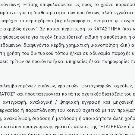
οϊόντων»). Επίσης επιφυλάσσεται ως προς το χρόνο παράδοσ
αράσχει για τη διαθεσιμότητα των προϊόντων, αλλά εγγυάτα
αρέχει το περιεχόμενο (πχ πληροφορίες, ονόματα, φωτογραφί
ς ακριβώς έχουν". Σε καμία περίπτωση το ΚΑΤΑΣΤΗΜΑ (και ως
 φύσεως ούτε για τυχόν ζημία (θετική, ειδική ή αποθετική, η 
δεδομένων, διαφυγόντα κέρδη, χρηματική ικανοποίηση κλπ.) α
αι τη χρήση του δικτυακού τόπου ή/και σε αδυναμία παροχής 
εις τρίτων σε προϊόντα ή/και υπηρεσίες ή/και πληροφορίες π
εριλαμβανομένων εικόνων, γραφικών, φωτογραφιών, σχεδίων,
ΤΟΣ" και προστατεύονται κατά τις σχετικές διατάξεις του ελ
 αντιγραφή, αναλογική / ψηφιακή εγγραφή και μηχανική 
εργασίας ή παραπλάνηση του κοινού σχετικά με τον πραγμα
, ανακοίνωση, διάδοση ή μετάδοση ή οποιαδήποτε άλλη χρήσ
νο κατόπιν προηγούμενης γραπτής άδειας της "ΕΤΑΙΡΕΙΑΣ» ή 
λογότυπα και διακριτικά γνωρίσματα που αντιπροσωπεύουν τ