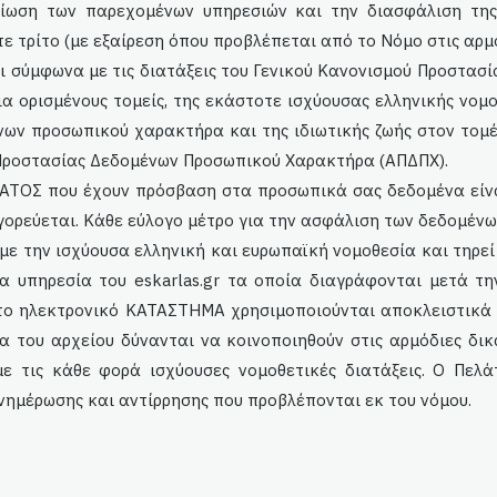
τίωση των παρεχομένων υπηρεσιών και την διασφάλιση της 
 τρίτο (με εξαίρεση όπου προβλέπεται από το Νόμο στις αρμό
 σύμφωνα με τις διατάξεις του Γενικού Κανονισμού Προστασ
για ορισμένους τομείς, της εκάστοτε ισχύουσας ελληνικής νο
ων προσωπικού χαρακτήρα και της ιδιωτικής ζωής στον τομέ
ς Προστασίας Δεδομένων Προσωπικού Χαρακτήρα (ΑΠΔΠΧ).
ΜΑΤΟΣ που έχουν πρόσβαση στα προσωπικά σας δεδομένα είνα
ρεύεται. Κάθε εύλογο μέτρο για την ασφάλιση των δεδομένων
με την ισχύουσα ελληνική και ευρωπαϊκή νομοθεσία και τηρε
ια υπηρεσία του
eskarlas
.gr τα οποία διαγράφονται μετά τ
το ηλεκτρονικό ΚΑΤΑΣΤΗΜΑ χρησιμοποιούνται αποκλειστικά α
α του αρχείου δύνανται να κοινοποιηθούν στις αρμόδιες δικα
ε τις κάθε φορά ισχύουσες νομοθετικές διατάξεις. Ο Πελάτ
νημέρωσης και αντίρρησης που προβλέπονται εκ του νόμου.