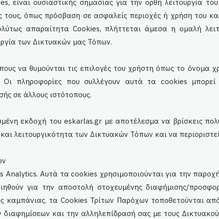
s, είναι ουσιαστικής σημασίας για την ορθή λειτουργία το
ες τους, όπως πρόσβαση σε ασφαλείς περιοχές ή χρήση του κα
λύτως απαραίτητα Cookies, πλήττεται άμεσα η ομαλή λει
ργία των Δικτυακών μας Τόπων.
πους να θυμούνται τις επιλογές του χρήστη όπως το όνομα χ
ς. Οι πληροφορίες που συλλέγουν αυτά τα cookies μπορεί
ής σε άλλους ιστότοπους.
ευμένη εκδοχή του
eskarlas
.gr με αποτέλεσμα να βρίσκεις πολ
 και λειτουργικότητα των Δικτυακών Τόπων και να περιοριστε
ων
 Analytics. Αυτά τα cookies χρησιμοποιούνται για την παροχή
ιηθούν για την αποστολή στοχευμένης διαφήμισης/προσφο
ς καμπάνιας. τα Cookies Τρίτων Παρόχων τοποθετούνται από
ν διαφημίσεων και την αλληλεπίδρασή σας με τους Δικτυακού